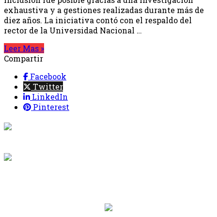
exhaustiva y a gestiones realizadas durante más de
diez años. La iniciativa contó con el respaldo del
rector de la Universidad Nacional …
Leer Mas »
Compartir
Facebook
Twitter
LinkedIn
Pinterest
{{programacion.programa}}
Desde: {{programacion.hora_inicio}} Hasta:
{{programacion.hora_fin}}
{{siguiente.programa}}
Desde: {{siguiente.hora_inicio}} Hasta:
{{siguiente.hora_fin}}