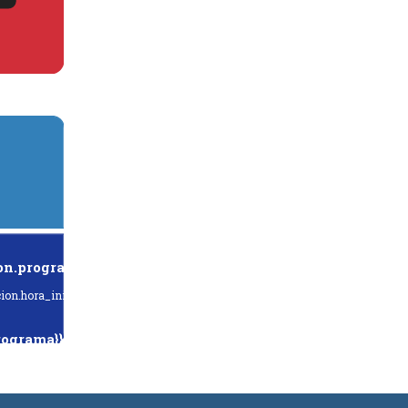
on.programa}}
ion.hora_inicio}} Hasta: {{programacion.hora_fin}}
rograma}}
hora_inicio}} Hasta: {{siguiente.hora_fin}}