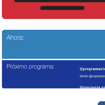
{{programaci
Desde: {{programac
{{siguiente.p
Desde: {{siguiente.