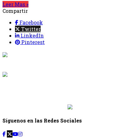
Leer Mas »
Compartir
Facebook
Twitter
LinkedIn
Pinterest
{{programacion.programa}}
Desde: {{programacion.hora_inicio}} Hasta:
{{programacion.hora_fin}}
{{siguiente.programa}}
Desde: {{siguiente.hora_inicio}} Hasta:
{{siguiente.hora_fin}}
Síguenos en las Redes Sociales