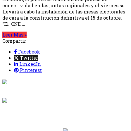
conectividad en las juntas regionales y el viernes se
llevará a cabo la instalación de las mesas electorales
de cara a la constitución definitiva el 15 de octubre.
“El CNE …
Leer Mas »
Compartir
Facebook
Twitter
LinkedIn
Pinterest
{{programacion.programa}}
Desde: {{programacion.hora_inicio}} Hasta:
{{programacion.hora_fin}}
{{siguiente.programa}}
Desde: {{siguiente.hora_inicio}} Hasta:
{{siguiente.hora_fin}}