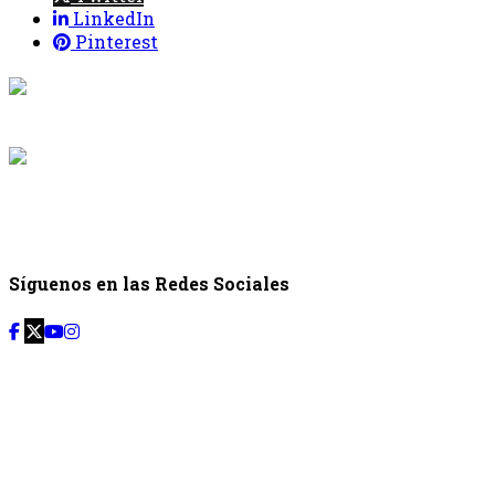
LinkedIn
Pinterest
{{programaci
Desde: {{programac
{{siguiente.p
Desde: {{siguiente.
Síguenos en las Redes Sociales