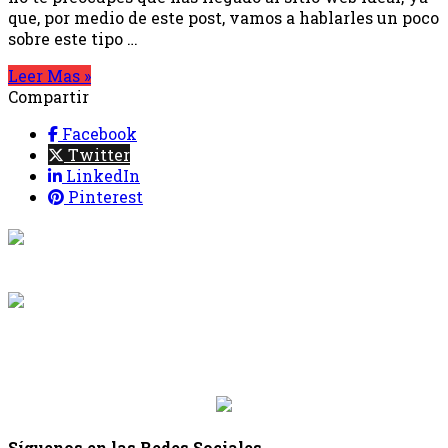
que, por medio de este post, vamos a hablarles un poco
sobre este tipo …
Leer Mas »
Compartir
Facebook
Twitter
LinkedIn
Pinterest
{{programacion.programa}}
Desde: {{programacion.hora_inicio}} Hasta:
{{programacion.hora_fin}}
{{siguiente.programa}}
Desde: {{siguiente.hora_inicio}} Hasta:
{{siguiente.hora_fin}}
Síguenos en las Redes Sociales