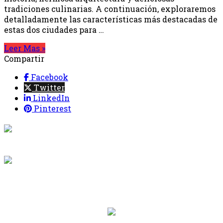
tradiciones culinarias. A continuación, exploraremos
detalladamente las características más destacadas de
estas dos ciudades para …
Leer Mas »
Compartir
Facebook
Twitter
LinkedIn
Pinterest
{{programacion.programa}}
Desde: {{programacion.hora_inicio}} Hasta:
{{programacion.hora_fin}}
{{siguiente.programa}}
Desde: {{siguiente.hora_inicio}} Hasta:
{{siguiente.hora_fin}}