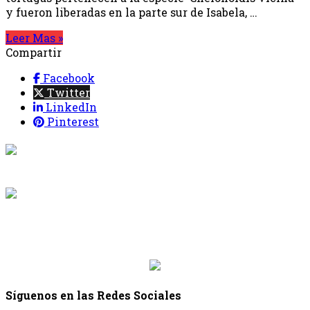
y fueron liberadas en la parte sur de Isabela, …
Leer Mas »
Compartir
Facebook
Twitter
LinkedIn
Pinterest
{{programacion.programa}}
Desde: {{programacion.hora_inicio}} Hasta:
{{programacion.hora_fin}}
{{siguiente.programa}}
Desde: {{siguiente.hora_inicio}} Hasta:
{{siguiente.hora_fin}}
Síguenos en las Redes Sociales