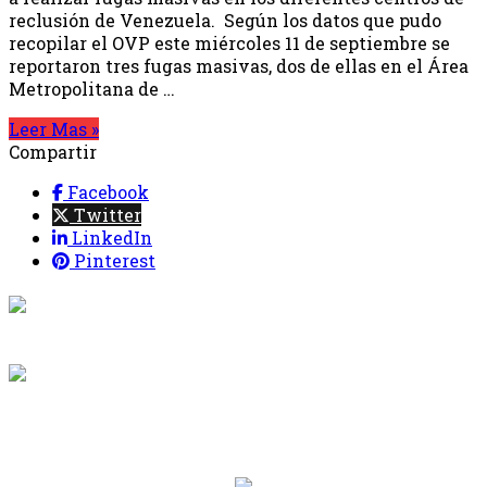
reclusión de Venezuela. Según los datos que pudo
recopilar el OVP este miércoles 11 de septiembre se
reportaron tres fugas masivas, dos de ellas en el Área
Metropolitana de …
Leer Mas »
Compartir
Facebook
Twitter
LinkedIn
Pinterest
{{programacion.programa}}
Desde: {{programacion.hora_inicio}} Hasta:
{{programacion.hora_fin}}
{{siguiente.programa}}
Desde: {{siguiente.hora_inicio}} Hasta:
{{siguiente.hora_fin}}