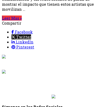
mostrar el impacto que tienen estos artistas que
movilizan …
Leer Mas »
Compartir
Facebook
Twitter
LinkedIn
Pinterest
{{programacion.programa}}
Desde: {{programacion.hora_inicio}} Hasta:
{{programacion.hora_fin}}
{{siguiente.programa}}
Desde: {{siguiente.hora_inicio}} Hasta:
{{siguiente.hora_fin}}
Síguenos en las Redes Sociales