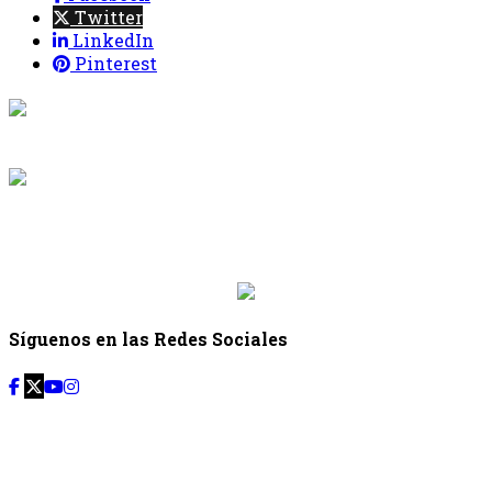
Twitter
LinkedIn
Pinterest
{{programacion.programa}}
Desde: {{programacion.hora_inicio}} Hasta:
{{programacion.hora_fin}}
{{siguiente.programa}}
Desde: {{siguiente.hora_inicio}} Hasta:
{{siguiente.hora_fin}}
Síguenos en las Redes Sociales