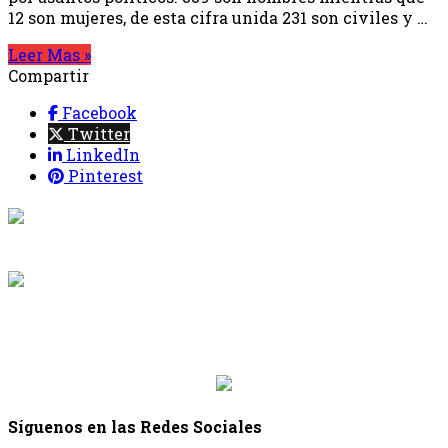
12 son mujeres, de esta cifra unida 231 son civiles y …
Leer Mas »
Compartir
Facebook
Twitter
LinkedIn
Pinterest
{{programacion.programa}}
Desde: {{programacion.hora_inicio}} Hasta:
{{programacion.hora_fin}}
{{siguiente.programa}}
Desde: {{siguiente.hora_inicio}} Hasta:
{{siguiente.hora_fin}}
Síguenos en las Redes Sociales