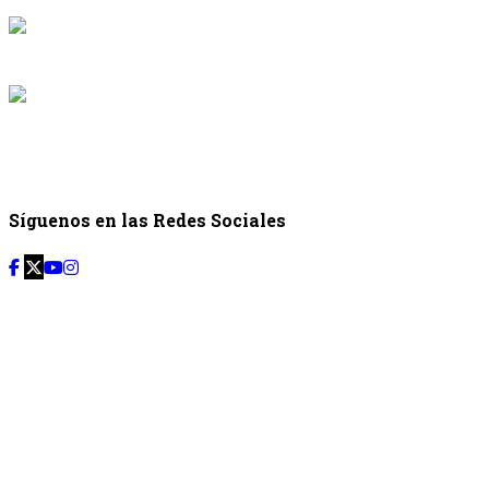
{{programaci
Desde: {{programac
{{siguiente.p
Desde: {{siguiente.
Síguenos en las Redes Sociales