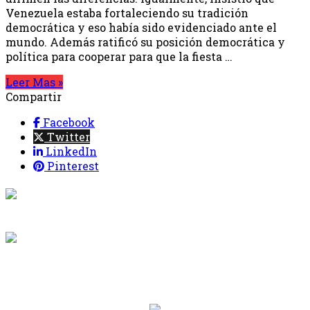
Venezuela estaba fortaleciendo su tradición
democrática y eso había sido evidenciado ante el
mundo. Además ratificó su posición democrática y
política para cooperar para que la fiesta …
Leer Mas »
Compartir
Facebook
Twitter
LinkedIn
Pinterest
{{programacion.programa}}
Desde: {{programacion.hora_inicio}} Hasta:
{{programacion.hora_fin}}
{{siguiente.programa}}
Desde: {{siguiente.hora_inicio}} Hasta:
{{siguiente.hora_fin}}