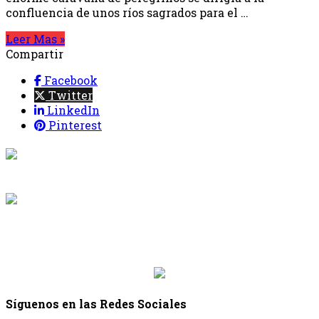
confluencia de unos ríos sagrados para el …
Leer Mas »
Compartir
Facebook
Twitter
LinkedIn
Pinterest
{{programacion.programa}}
Desde: {{programacion.hora_inicio}} Hasta:
{{programacion.hora_fin}}
{{siguiente.programa}}
Desde: {{siguiente.hora_inicio}} Hasta:
{{siguiente.hora_fin}}
Síguenos en las Redes Sociales