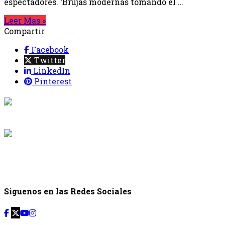
espectadores. ‘Brujas modernas tomando el …
Leer Mas »
Compartir
Facebook
Twitter
LinkedIn
Pinterest
{{programaci
Desde: {{programac
{{siguiente.p
Desde: {{siguiente.
Síguenos en las Redes Sociales