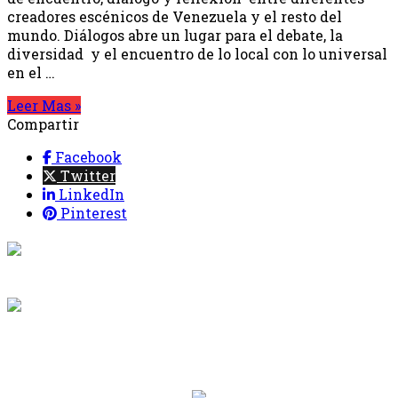
creadores escénicos de Venezuela y el resto del
mundo. Diálogos abre un lugar para el debate, la
diversidad y el encuentro de lo local con lo universal
en el …
Leer Mas »
Compartir
Facebook
Twitter
LinkedIn
Pinterest
{{programacion.programa}}
Desde: {{programacion.hora_inicio}} Hasta:
{{programacion.hora_fin}}
{{siguiente.programa}}
Desde: {{siguiente.hora_inicio}} Hasta:
{{siguiente.hora_fin}}