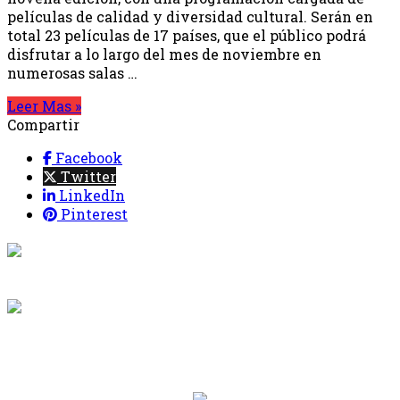
películas de calidad y diversidad cultural. Serán en
total 23 películas de 17 países, que el público podrá
disfrutar a lo largo del mes de noviembre en
numerosas salas …
Leer Mas »
Compartir
Facebook
Twitter
LinkedIn
Pinterest
{{programacion.programa}}
Desde: {{programacion.hora_inicio}} Hasta:
{{programacion.hora_fin}}
{{siguiente.programa}}
Desde: {{siguiente.hora_inicio}} Hasta:
{{siguiente.hora_fin}}