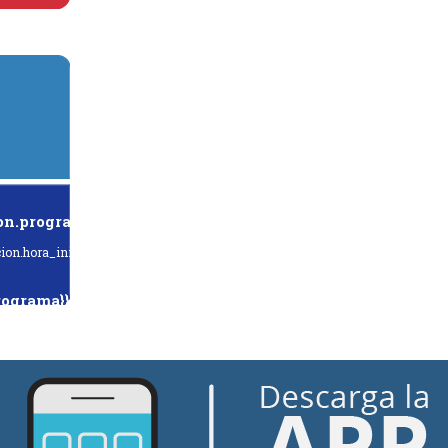
on.programa}}
ion.hora_inicio}} Hasta: {{programacion.hora_fin}}
rograma}}
hora_inicio}} Hasta: {{siguiente.hora_fin}}