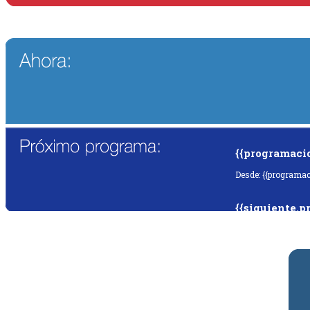
{{programaci
Desde: {{programac
{{siguiente.p
Desde: {{siguiente.