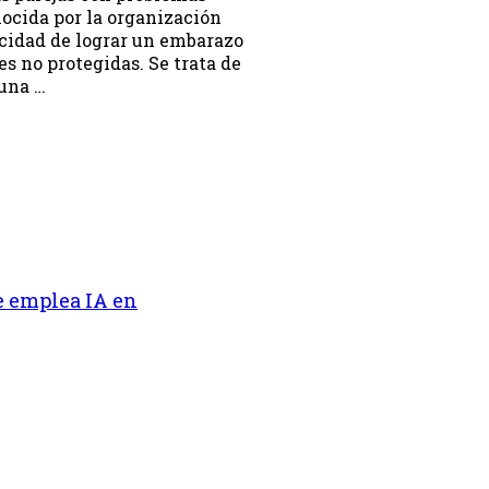
ocida por la organización
acidad de lograr un embarazo
s no protegidas. Se trata de
 una …
e emplea IA en