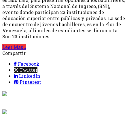
estado Lara, para presentar opciones a los bachilleres,
a través del Sistema Nacional de Ingreso, (SNI),
evento donde participan 23 instituciones de
educación superior entre públicas y privadas. La sede
de encuentro de jóvenes bachilleres, es en la Flor de
Venezuela, allí miles de estudiantes se dieron cita.
Son 23 instituciones …
Leer Mas »
Compartir
Facebook
Twitter
LinkedIn
Pinterest
{{programacion.programa}}
Desde: {{programacion.hora_inicio}} Hasta:
{{programacion.hora_fin}}
{{siguiente.programa}}
Desde: {{siguiente.hora_inicio}} Hasta: