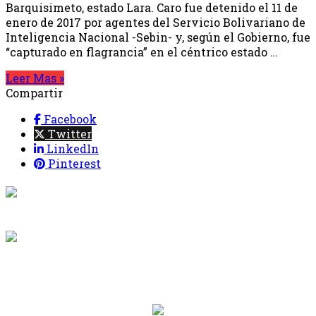
Barquisimeto, estado Lara. Caro fue detenido el 11 de
enero de 2017 por agentes del Servicio Bolivariano de
Inteligencia Nacional -Sebin- y, según el Gobierno, fue
“capturado en flagrancia” en el céntrico estado …
Leer Mas »
Compartir
Facebook
Twitter
LinkedIn
Pinterest
{{programacion.programa}}
Desde: {{programacion.hora_inicio}} Hasta:
{{programacion.hora_fin}}
{{siguiente.programa}}
Desde: {{siguiente.hora_inicio}} Hasta:
{{siguiente.hora_fin}}