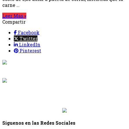
carne …
Leer Mas »
Compartir
Facebook
Twitter
LinkedIn
Pinterest
{{programacion.programa}}
Desde: {{programacion.hora_inicio}} Hasta:
{{programacion.hora_fin}}
{{siguiente.programa}}
Desde: {{siguiente.hora_inicio}} Hasta:
{{siguiente.hora_fin}}
Síguenos en las Redes Sociales