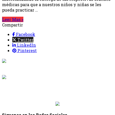
médicas para que a nuestros niños y niñas se les
pueda practicar …
Leer Mas »
Compartir
Facebook
Twitter
LinkedIn
Pinterest
{{programacion.programa}}
Desde: {{programacion.hora_inicio}} Hasta:
{{programacion.hora_fin}}
{{siguiente.programa}}
Desde: {{siguiente.hora_inicio}} Hasta:
{{siguiente.hora_fin}}
Síguenos en las Redes Sociales