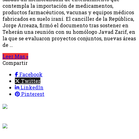
contempla la importación de medicamentos,
productos farmacéuticos, vacunas y equipos médicos
fabricados en suelo iraní. El canciller de la República,
Jorge Arreaza, firmó el documento tras sostener en
Teherán una reunión con su homólogo Javad Zarif, en
la que se evaluaron proyectos conjuntos, nuevas áreas
de …
Leer Mas »
Compartir
Facebook
Twitter
LinkedIn
Pinterest
{{programacion.programa}}
Desde: {{programacion.hora_inicio}} Hasta:
{{programacion.hora_fin}}
{{siguiente.programa}}