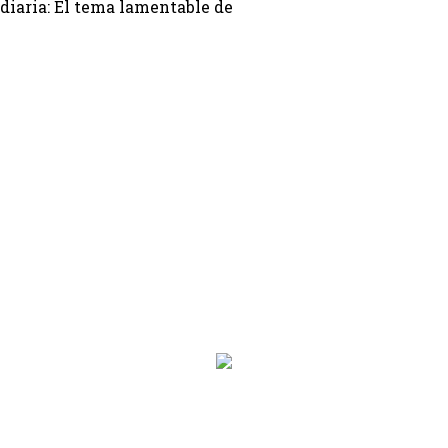
diaria: El tema lamentable de
on.programa}}
ion.hora_inicio}} Hasta: {{programacion.hora_fin}}
rograma}}
hora_inicio}} Hasta: {{siguiente.hora_fin}}