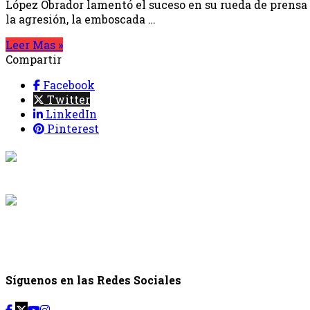
López Obrador lamentó el suceso en su rueda de prensa 
la agresión, la emboscada …
Leer Mas »
Compartir
Facebook
Twitter
LinkedIn
Pinterest
{{programaci
Desde: {{programac
{{siguiente.p
Desde: {{siguiente.
Síguenos en las Redes Sociales