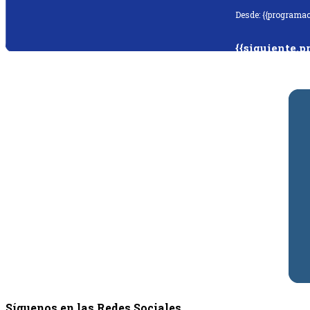
Desde: {{programac
{{siguiente.p
Desde: {{siguiente.
Síguenos en las Redes Sociales