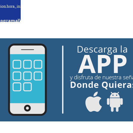
ion.hora_inicio}} Hasta: {{programacion.hora_fin}}
rograma}}
hora_inicio}} Hasta: {{siguiente.hora_fin}}