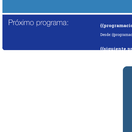
{{programaci
Desde: {{programac
{{siguiente.p
Desde: {{siguiente.