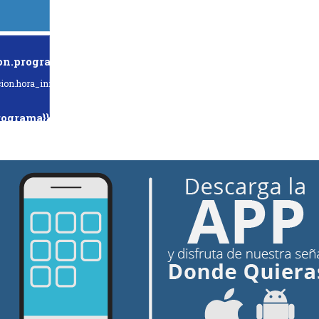
on.programa}}
ion.hora_inicio}} Hasta: {{programacion.hora_fin}}
rograma}}
hora_inicio}} Hasta: {{siguiente.hora_fin}}