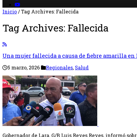
Inicio
/
Tag Archives: Fallecida
Tag Archives:
Fallecida
Una mujer fallecida a causa de fiebre amarilla en
5 marzo, 2026
Regionales
,
Salud
Gobernador de Lara, G/B Luis Reyes Reyes, informó sobr