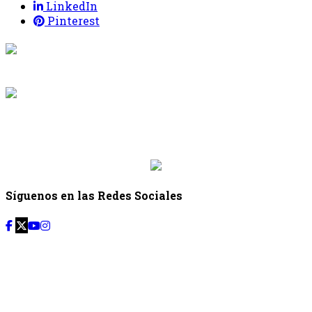
LinkedIn
Pinterest
{{programacion.programa}}
Desde: {{programacion.hora_inicio}} Hasta:
{{programacion.hora_fin}}
{{siguiente.programa}}
Desde: {{siguiente.hora_inicio}} Hasta:
{{siguiente.hora_fin}}
Síguenos en las Redes Sociales