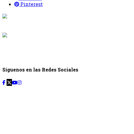
Pinterest
{{programaci
Desde: {{programac
{{siguiente.p
Desde: {{siguiente.
Síguenos en las Redes Sociales