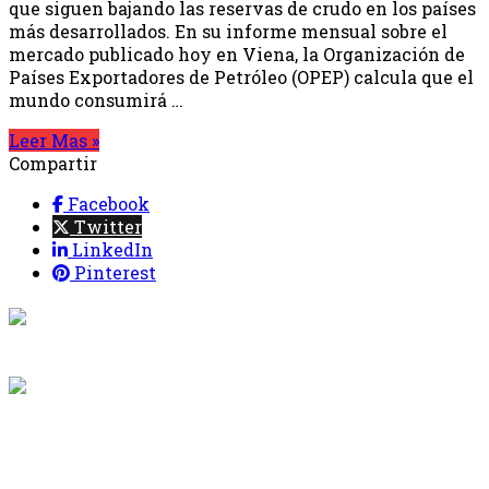
que siguen bajando las reservas de crudo en los países
más desarrollados. En su informe mensual sobre el
mercado publicado hoy en Viena, la Organización de
Países Exportadores de Petróleo (OPEP) calcula que el
mundo consumirá …
Leer Mas »
Compartir
Facebook
Twitter
LinkedIn
Pinterest
{{programacion.programa}}
Desde: {{programacion.hora_inicio}} Hasta:
{{programacion.hora_fin}}
{{siguiente.programa}}
Desde: {{siguiente.hora_inicio}} Hasta:
{{siguiente.hora_fin}}