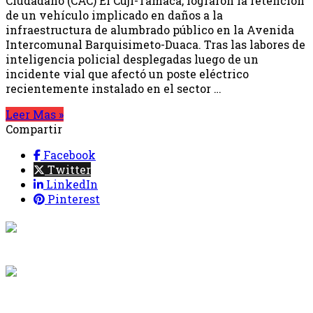
Ciudadano (CAC) El Cují-Tamaca, lograron la retención
de un vehículo implicado en daños a la
infraestructura de alumbrado público en la Avenida
Intercomunal Barquisimeto-Duaca. Tras las labores de
inteligencia policial desplegadas luego de un
incidente vial que afectó un poste eléctrico
recientemente instalado en el sector …
Leer Mas »
Compartir
Facebook
Twitter
LinkedIn
Pinterest
{{programacion.programa}}
Desde: {{programacion.hora_inicio}} Hasta:
{{programacion.hora_fin}}
{{siguiente.programa}}
Desde: {{siguiente.hora_inicio}} Hasta: