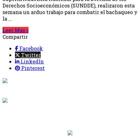
Derechos Socioeconómicos (SUNDDE), realizaron esta
semana un arduo trabajo para combatir el bachaqueo y
la …
Leer Mas »
Compartir
Facebook
Twitter
LinkedIn
Pinterest
{{programacion.programa}}
Desde: {{programacion.hora_inicio}} Hasta:
{{programacion.hora_fin}}
{{siguiente.programa}}
Desde: {{siguiente.hora_inicio}} Hasta:
{{siguiente.hora_fin}}