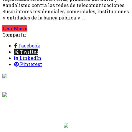
vandalismo contra las redes de telecomunicaciones.
Suscriptores residenciales, comerciales, instituciones
y entidades de la banca pública y …
Leer Mas »
Compartir
Facebook
Twitter
LinkedIn
Pinterest
{{programacion.programa}}
Desde: {{programacion.hora_inicio}} Hasta:
{{programacion.hora_fin}}
{{siguiente.programa}}
Desde: {{siguiente.hora_inicio}} Hasta:
{{siguiente.hora_fin}}