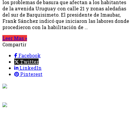
los problemas de basura que afectan a los habitantes
de la avenida Uruguay con calle 21 y zonas aledañas
del sur de Barquisimeto. El presidente de Imaubar,
Frank Sánchez indicó que iniciaron las labores donde
procedieron con la habilitación de …
Leer Mas »
Compartir
Facebook
Twitter
LinkedIn
Pinterest
{{programacion.programa}}
Desde: {{programacion.hora_inicio}} Hasta:
{{programacion.hora_fin}}
{{siguiente.programa}}
Desde: {{siguiente.hora_inicio}} Hasta:
{{siguiente.hora_fin}}