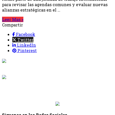
para revisar las agendas comunes y evaluar nuevas
alianzas estratégicas en el …
Leer Mas »
Compartir
Facebook
Twitter
LinkedIn
Pinterest
{{programacion.programa}}
Desde: {{programacion.hora_inicio}} Hasta:
{{programacion.hora_fin}}
{{siguiente.programa}}
Desde: {{siguiente.hora_inicio}} Hasta:
{{siguiente.hora_fin}}
Síguenos en las Redes Sociales