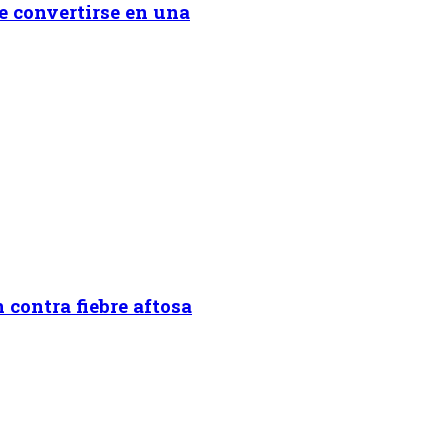
ue convertirse en una
 contra fiebre aftosa
on.programa}}
ion.hora_inicio}} Hasta: {{programacion.hora_fin}}