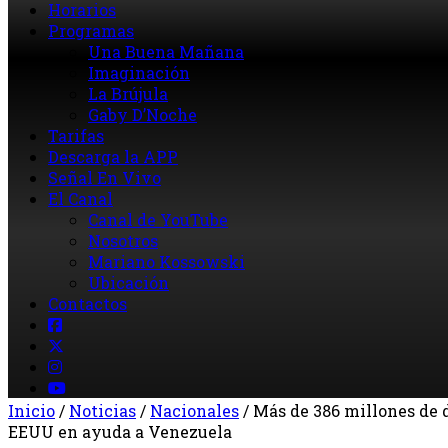
Horarios
Programas
Una Buena Mañana
Imaginación
La Brújula
Gaby D’Noche
Tarifas
Descarga la APP
Señal En Vivo
El Canal
Canal de YouTube
Nosotros
Mariano Kossowski
Ubicación
Contactos
Inicio
/
Noticias
/
Nacionales
/
Más de 386 millones de 
EEUU en ayuda a Venezuela