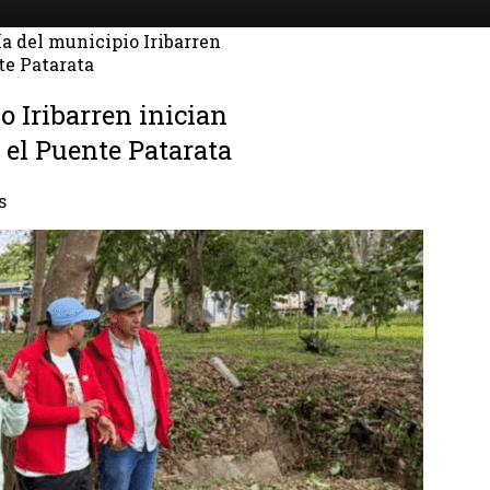
ía del municipio Iribarren
te Patarata
o Iribarren inician
 el Puente Patarata
s