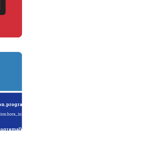
on.programa}}
ion.hora_inicio}} Hasta: {{programacion.hora_fin}}
rograma}}
hora_inicio}} Hasta: {{siguiente.hora_fin}}