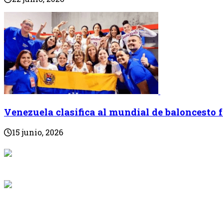
Venezuela clasifica al mundial de baloncesto
15 junio, 2026
{{programaci
Desde: {{programac
{{siguiente.p
Desde: {{siguiente.