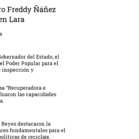
ro Freddy Ñáñez
en Lara
s
Gobernador del Estado, el
l Poder Popular para el
e inspección y
esa “Recuperadora e
luaron las capacidades
a.
r Reyes destacaron la
ares fundamentales para el
olíticas de reciclaje,