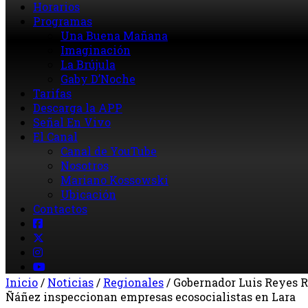
Horarios
Programas
Una Buena Mañana
Imaginación
La Brújula
Gaby D’Noche
Tarifas
Descarga la APP
Señal En Vivo
El Canal
Canal de YouTube
Nosotros
Mariano Kossowski
Ubicación
Contactos
Inicio
/
Noticias
/
Regionales
/
Gobernador Luis Reyes R
Ñáñez inspeccionan empresas ecosocialistas en Lara