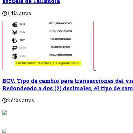
escuela de Tailandia
1 día atras
BCV. Tipo de cambio para transacciones del vie
Redondeado a dos (2) decimales, el tipo de cam
2 días atras
{{programaci
Desde: {{programac
{{siguiente.p