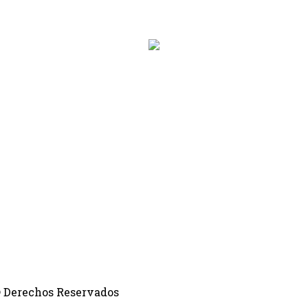
hora_inicio}} Hasta: {{siguiente.hora_fin}}
 © Derechos Reservados