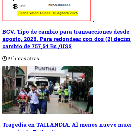
BCV. Tipo de cambio para transacciones desde e
agosto, 2026. Para redondear con dos (2) decima
cambio de 757,54 Bs./US$
19 horas atras
Tragedia en TAILANDIA: Al menos nueve muert