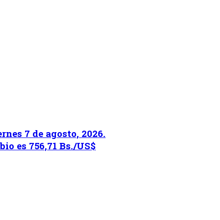
rnes 7 de agosto, 2026.
bio es 756,71 Bs./US$
on.programa}}
ion.hora_inicio}} Hasta: {{programacion.hora_fin}}
rograma}}