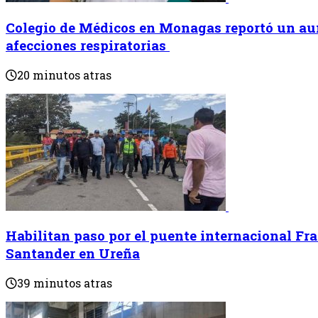
Colegio de Médicos en Monagas reportó un au
afecciones respiratorias
20 minutos atras
Habilitan paso por el puente internacional Fr
Santander en Ureña
39 minutos atras