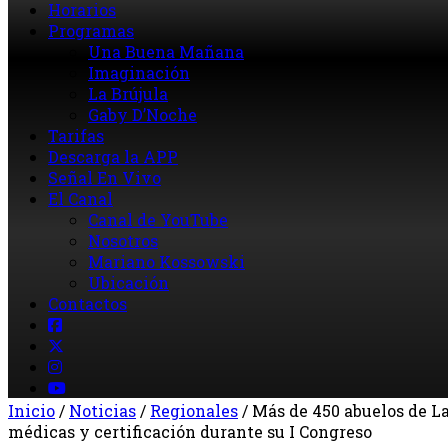
Horarios
Programas
Una Buena Mañana
Imaginación
La Brújula
Gaby D’Noche
Tarifas
Descarga la APP
Señal En Vivo
El Canal
Canal de YouTube
Nosotros
Mariano Kossowski
Ubicación
Contactos
Inicio
/
Noticias
/
Regionales
/
Más de 450 abuelos de La
médicas y certificación durante su I Congreso