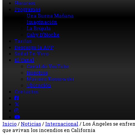
Horarios
Programas
Una Buena Mañana
Imaginación
La Brújula
Gaby D’Noche
Tarifas
Descarga la APP
Señal En Vivo
El Canal
Canal de YouTube
Nosotros
Mariano Kossowski
Ubicación
Contactos
Inicio
/
Noticias
/
Internacional
/
Los Ángeles se enfren
que avivan los incendios en California