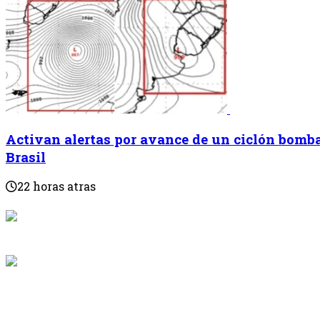
Activan alertas por avance de un ciclón bomba
Brasil
22 horas atras
{{programaci
Desde: {{programac
{{siguiente.p
Desde: {{siguiente.