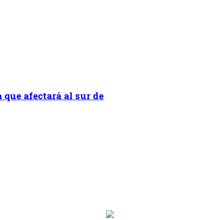
 que afectará al sur de
on.programa}}
ion.hora_inicio}} Hasta: {{programacion.hora_fin}}
rograma}}
hora_inicio}} Hasta: {{siguiente.hora_fin}}