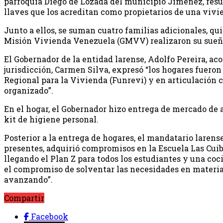
parroquia Diego de Lozada del municipio Jiménez, result
llaves que los acreditan como propietarios de una vivi
Junto a ellos, se suman cuatro familias adicionales, qui
Misión Vivienda Venezuela (GMVV) realizaron su sueño
El Gobernador de la entidad larense, Adolfo Pereira, ac
jurisdicción, Carmen Silva, expresó “los hogares fuero
Regional para la Vivienda (Funrevi) y en articulación 
organizado”.
En el hogar, el Gobernador hizo entrega de mercado de 
kit de higiene personal.
Posterior a la entrega de hogares, el mandatario larense
presentes, adquirió compromisos en la Escuela Las Cui
llegando el Plan Z para todos los estudiantes y una c
el compromiso de solventar las necesidades en materia
avanzando”.
Compartir
Facebook