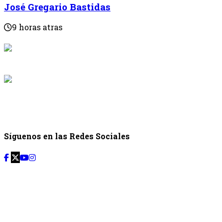
José Gregario Bastidas
9 horas atras
{{programaci
Desde: {{programac
{{siguiente.p
Desde: {{siguiente.
Síguenos en las Redes Sociales