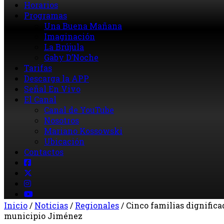
Horarios
Programas
Una Buena Mañana
Imaginación
La Brújula
Gaby D’Noche
Tarifas
Descarga la APP
Señal En Vivo
El Canal
Canal de YouTube
Nosotros
Mariano Kossowski
Ubicación
Contactos
Inicio
/
Noticias
/
Regionales
/
Cinco familias dignific
municipio Jiménez