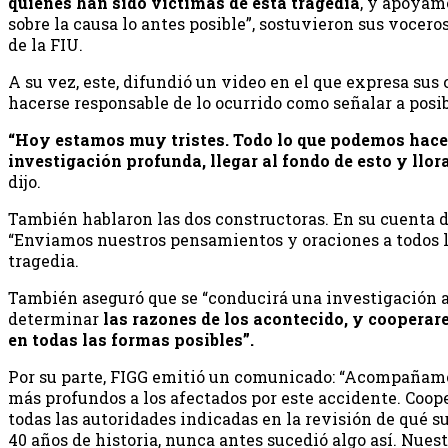
quienes han sido víctimas de esta tragedia
, y apoyam
sobre la causa lo antes posible”, sostuvieron sus vocer
de la FIU.
A su vez, este, difundió un video en el que expresa sus
hacerse responsable de lo ocurrido como señalar a posib
“Hoy estamos muy tristes. Todo lo que podemos hace
investigación profunda, llegar al fondo de esto y llor
dijo.
También hablaron las dos constructoras. En su cuenta 
“Enviamos nuestros pensamientos y oraciones a todos lo
tragedia.
También aseguró que se “conducirá una investigación 
determinar
las razones de los acontecido, y cooperar
en todas las formas posibles”.
Por su parte, FIGG emitió un comunicado: “Acompañam
más profundos a los afectados por este accidente. Coo
todas las autoridades indicadas en la revisión de qué s
40 años de historia, nunca antes sucedió algo así. Nue