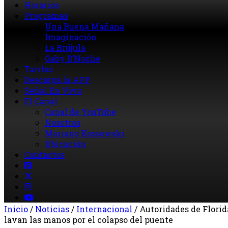
Horarios
Programas
Una Buena Mañana
Imaginación
La Brújula
Gaby D’Noche
Tarifas
Descarga la APP
Señal En Vivo
El Canal
Canal de YouTube
Nosotros
Mariano Kossowski
Ubicación
Contactos
Inicio
/
Noticias
/
Internacional
/
Autoridades de Florid
lavan las manos por el colapso del puente