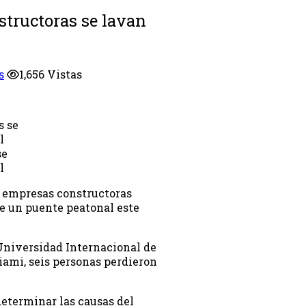
structoras se lavan
s
1,656 Vistas
se
l
as empresas constructoras
de un puente peatonal este
 Universidad Internacional de
iami, seis personas perdieron
determinar las causas del