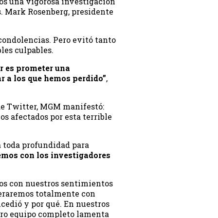
os una vigorosa investigación
os. Mark Rosenberg, presidente
 condolencias. Pero evitó tanto
les culpables.
r es prometer una
ar a los que hemos perdido”
,
de Twitter, MGM manifestó:
s afectados por esta terrible
a toda profundidad para
emos con los investigadores
os con nuestros sentimientos
peraremos totalmente con
ucedió y por qué. En nuestros
stro equipo completo lamenta