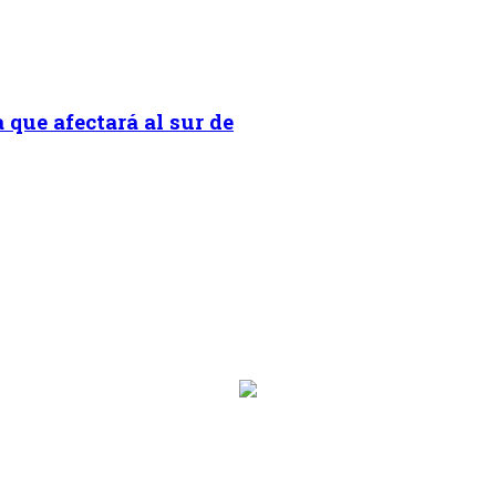
 que afectará al sur de
on.programa}}
ion.hora_inicio}} Hasta: {{programacion.hora_fin}}
rograma}}
hora_inicio}} Hasta: {{siguiente.hora_fin}}