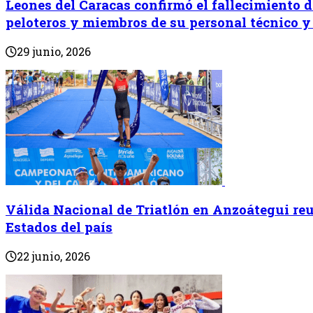
Leones del Caracas confirmó el fallecimiento d
peloteros y miembros de su personal técnico y
29 junio, 2026
Válida Nacional de Triatlón en Anzoátegui reun
Estados del país
22 junio, 2026