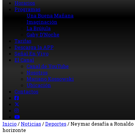
Horarios
Programas
Una Buena Mañana
Imaginación
La Brújula
Gaby D’Noche
Tarifas
Descarga la APP
Señal En Vivo
El Canal
Canal de YouTube
Nosotros
Mariano Kossowski
Ubicación
Contactos
Inicio
/
Noticias
/
Deportes
/
Neymar desafía a Ronaldo c
horizonte