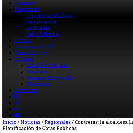
Horarios
Programas
Una Buena Mañana
Imaginación
La Brújula
Gaby D’Noche
Tarifas
Descarga la APP
Señal En Vivo
El Canal
Canal de YouTube
Nosotros
Mariano Kossowski
Ubicación
Contactos
Inicio
/
Noticias
/
Regionales
/
Contreras: la alcaldesa L
Planificación de Obras Publicas