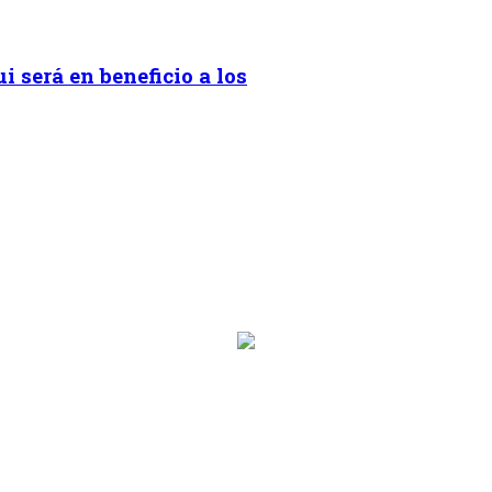
i será en beneficio a los
on.programa}}
ion.hora_inicio}} Hasta: {{programacion.hora_fin}}
rograma}}
hora_inicio}} Hasta: {{siguiente.hora_fin}}