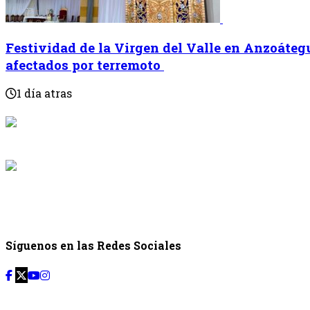
Festividad de la Virgen del Valle en Anzoátegu
afectados por terremoto
1 día atras
{{programaci
Desde: {{programac
{{siguiente.p
Desde: {{siguiente.
Síguenos en las Redes Sociales