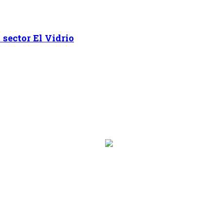
sector El Vidrio
on.programa}}
ion.hora_inicio}} Hasta: {{programacion.hora_fin}}
rograma}}
hora_inicio}} Hasta: {{siguiente.hora_fin}}