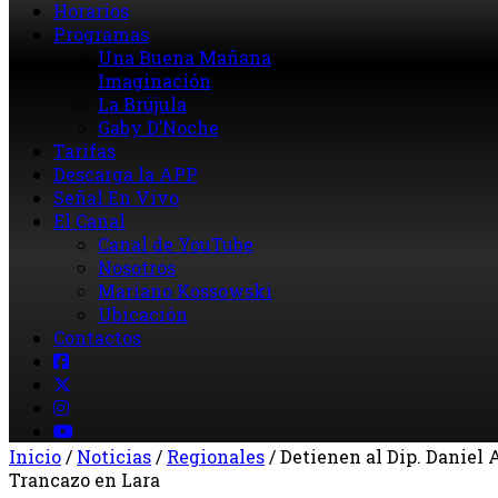
Horarios
Programas
Una Buena Mañana
Imaginación
La Brújula
Gaby D’Noche
Tarifas
Descarga la APP
Señal En Vivo
El Canal
Canal de YouTube
Nosotros
Mariano Kossowski
Ubicación
Contactos
Inicio
/
Noticias
/
Regionales
/
Detienen al Dip. Daniel
Trancazo en Lara