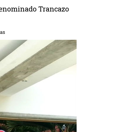
 denominado Trancazo
tas