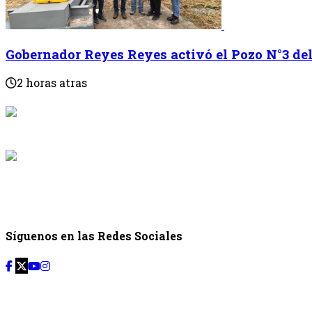
Gobernador Reyes Reyes activó el Pozo N°3 del 
2 horas atras
{{programaci
Desde: {{programac
{{siguiente.p
Desde: {{siguiente.
Síguenos en las Redes Sociales