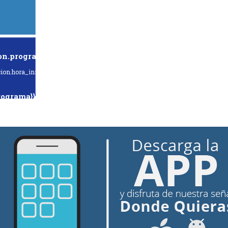
on.programa}}
ion.hora_inicio}} Hasta: {{programacion.hora_fin}}
rograma}}
hora_inicio}} Hasta: {{siguiente.hora_fin}}