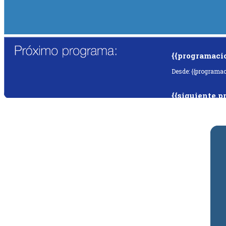
{{programaci
Desde: {{programac
{{siguiente.p
Desde: {{siguiente.