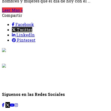
hombres y mujeres que el día de hoy con el …
Leer Mas »
Compartir
Facebook
Twitter
LinkedIn
Pinterest
{{programaci
Desde: {{programac
{{siguiente.p
Desde: {{siguiente.
Síguenos en las Redes Sociales