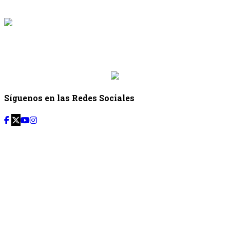
{{programacion.hora_fin}}
{{siguiente.programa}}
Desde: {{siguiente.hora_inicio}} Hasta:
{{siguiente.hora_fin}}
Síguenos en las Redes Sociales